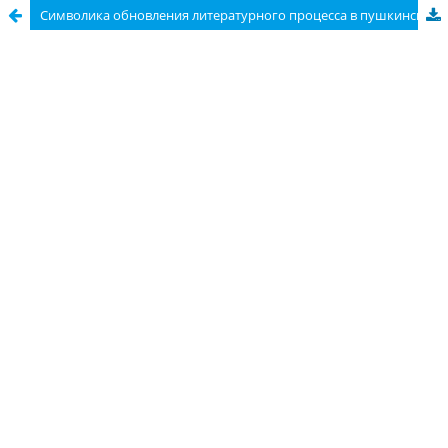
Символика обновления литературного процесса в пушкинских рукописях 1830 года